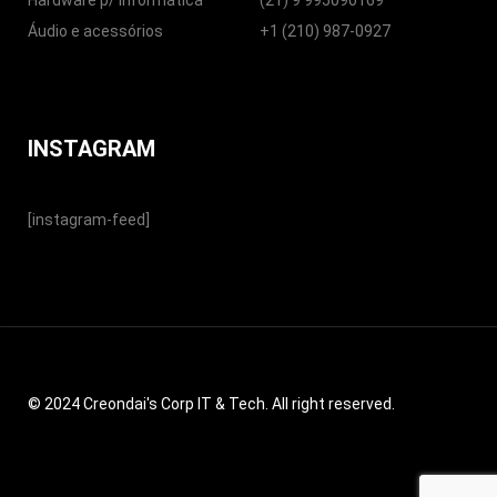
Hardware p/ Informática
(21) 9 995090169
Áudio e acessórios
+1 (210) 987-0927
INSTAGRAM
[instagram-feed]
© 2024 Creondai's Corp IT & Tech. All right reserved.